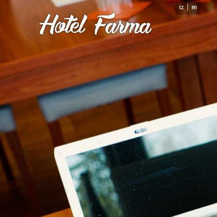
cz
en