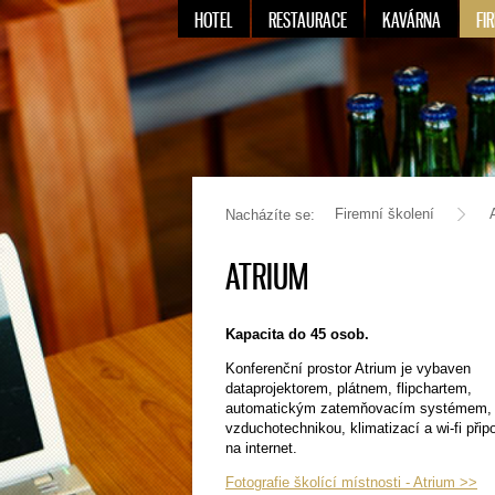
HOTEL
RESTAURACE
KAVÁRNA
FI
Firemní školení
Nacházíte se:
ATRIUM
Kapacita do 45 osob.
Konferenční prostor Atrium je vybaven
dataprojektorem, plátnem, flipchartem,
automatickým zatemňovacím systémem,
vzduchotechnikou, klimatizací a wi-fi přip
na internet.
Fotografie školící místnosti - Atrium >>