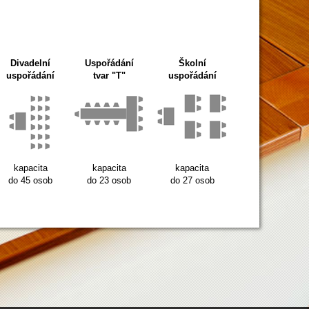
Divadelní
Uspořádání
Školní
uspořádání
tvar "T"
uspořádání
kapacita
kapacita
kapacita
do 45 osob
do 23 osob
do 27 osob